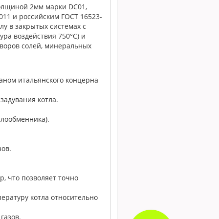
олщиной 2мм марки DC01,
011 и российским ГОСТ 16523-
лу в закрытых системах с
ра воздействия 750°С) и
воров солей, минеральных
аном итальянского концерна
задувания котла.
плообменника).
ов.
, что позволяет точно
ературу котла относительно
газов.