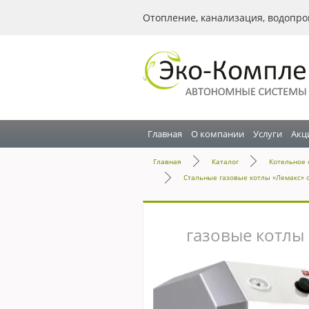
Отопление, канализация, водопро
Главная
О компании
Услуги
Акц
Главная
Каталог
Котельное 
Стальные газовые котлы «Лемакс» с
газовые котлы