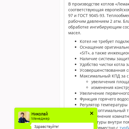
В производстве котлов «Лема
соответствующая европейском
97 и ГОСТ 9045-93. Теплообме
рабочим давлением 2 атм. Бл
обработке ингибирующим сос
масел.
Котел не требует подкл
Оснащение оригинальны
«SIT», а также инжекци
Наличие системы защиты
Удобство чистки котла 
Усовершенствованная си
Максимальный КПД за с
увеличения площа
изменения констр
Увеличение первичного 
Функция горячего водо
Регулятор температуры 
выбрать оптимальный т
Николай
Подсоединение комнатно
Менеджер
температуры внутри по
Здравствуйте!
Работа совместно с
турб