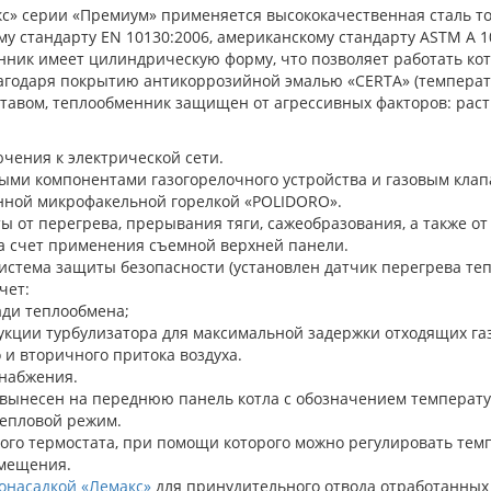
кс» серии «Премиум» применяется высококачественная сталь т
у стандарту EN 10130:2006, американскому стандарту ASTM A 1
нник имеет цилиндрическую форму, что позволяет работать кот
агодаря покрытию антикоррозийной эмалью «CERTA» (температу
тавом, теплообменник защищен от агрессивных факторов: раст
ючения к электрической сети.
ми компонентами газогорелочного устройства и газовым клап
онной микрофакельной горелкой «POLIDORO».
 от перегрева, прерывания тяги, сажеобразования, а также от 
за счет применения съемной верхней панели.
стема защиты безопасности (установлен датчик перегрева те
чет:
ди теплообмена;
укции турбулизатора для максимальной задержки отходящих газ
и вторичного притока воздуха.
снабжения.
вынесен на переднюю панель котла с обозначением температур
епловой режим.
го термостата, при помощи которого можно регулировать темп
мещения.
онасадкой «Лемакс»
для принудительного отвода отработанных 