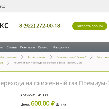
вод
8 (922) 272-00-18
Заказать звонок
ии
Статьи
Контакты
Каталог
Рассрочка
оборудование
Котлы газовые
Газовые котлы "Лемакс"
Сопутств
газ
Комплект для перехода на сжиженный газ Премиум-20N
перехода на сжиженный газ Премиум-
Артикул:
Т41339
600,00 ₽
Цена:
Штука