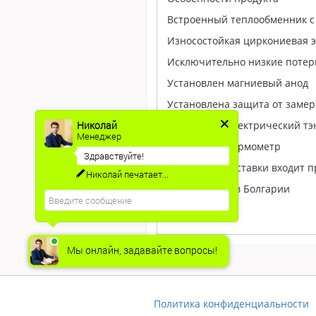
Встроенный теплообменник с
Износостойкая циркониевая 
Исключительно низкие потери
Установлен магниевый анод
Установлена защита от замер
Установлен электрический тэн
Николай
Менеджер
Установлен термометр
Здравствуйте!
В комплект поставки входит 
Николай
печатает...
Произведено в Болгарии
Мы онлайн, задавайте вопросы!
Политика конфиденциальности