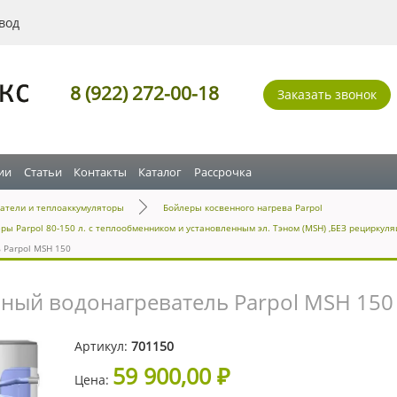
вод
8 (922) 272-00-18
Заказать звонок
ии
Статьи
Контакты
Каталог
Рассрочка
атели и теплоаккумуляторы
Бойлеры косвенного нагрева Parpol
 Parpol 80-150 л. с теплообменником и установленным эл. Тэном (MSH) ,БЕЗ рециркуля
 Parpol MSH 150
ый водонагреватель Parpol MSH 150
Артикул:
701150
59 900,00 ₽
Цена: