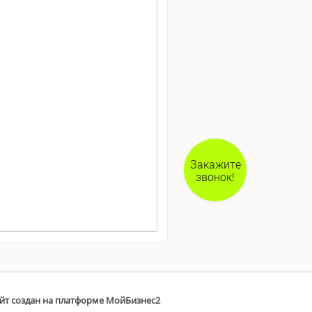
Закажите
звонок!
йт создан на платформе МойБизнес2