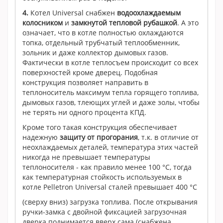
4.
Котел Universal снабжен
водоохлаждаемым
колосником
и
замкнутой тепловой рубашкой
. А это
означает, что в котле полностью охлаждаются
топка, отдельный трубчатый теплообменник,
зольник и даже коллектор дымовых газов.
Фактически в котле теплосъем происходит со всех
поверхностей кроме дверец. Подобная
конструкция позволяет направить в
теплоноситель максимум тепла горящего топлива,
дымовых газов, тлеющих углей и даже золы, чтобы
не терять ни одного процента КПД.
Кроме того такая конструкция обеспечивает
надежную
защиту от прогорания
, т.к. в отличие от
неохлаждаемых деталей, температура этих частей
никогда не превышает температуры
теплоносителя - как правило менее 100 °С, тогда
как температурная стойкость используемых в
котле Pelletron Universal сталей превышает 400 °С
(сверху вниз) загрузка топлива. После открывания
ручки-замка с двойной фиксацией загрузочная
дверка поднимается вверх сама (снабжена