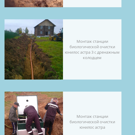
Монтаж станции
биологической очистки
юнилос астра 3 с дренажным
колодцем
Монтаж станции
биологической очистки
юнилос астра