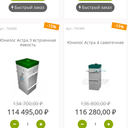
Быстрый заказ
Быстрый заказ
-15%
-15%
рт.: Т42040
Арт.: Т41999
Юнилос Астра 3 встроенная
Юнилос Астра 4 самотечная
ёмкость
134 700,00 ₽
136 800,00 ₽
114 495,00 ₽
116 280,00 ₽