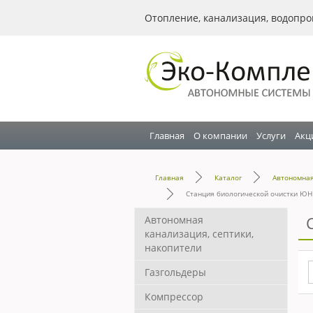
Отопление, канализация, водопро
Главная
О компании
Услуги
Акц
Главная
Каталог
Автономная
Станция биологической очистки Ю
Автономная
канализация, септики,
накопители
Газгольдеры
Компрессор