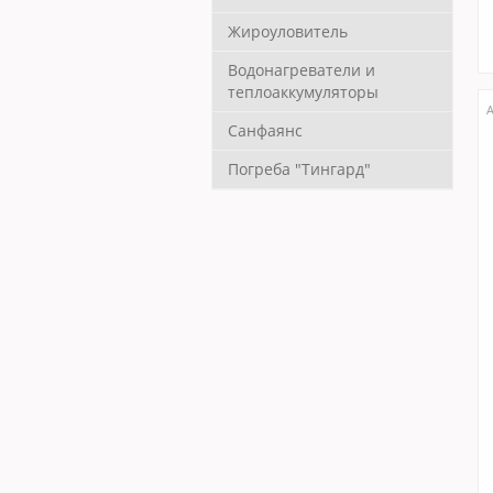
Жироуловитель
Водонагреватели и
теплоаккумуляторы
А
Санфаянс
Погреба "Тингард"