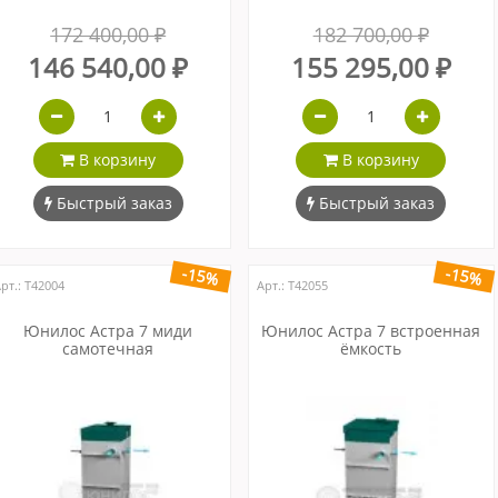
172 400,00 ₽
182 700,00 ₽
146 540,00 ₽
155 295,00 ₽
В корзину
В корзину
Быстрый заказ
Быстрый заказ
-15%
-15%
рт.: Т42004
Арт.: Т42055
Юнилос Астра 7 миди
Юнилос Астра 7 встроенная
самотечная
ёмкость