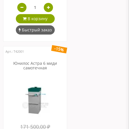
В корзину
Быстрый заказ
-15%
Арт.: Т42001
Юнилос Астра 6 миди
самотечная
171 500,00 ₽