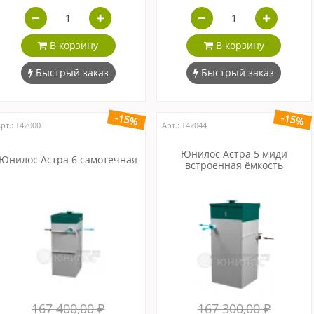
В корзину
В корзину
Быстрый заказ
Быстрый заказ
-15%
-15%
рт.: Т42000
Арт.: Т42044
Юнилос Астра 5 миди
Юнилос Астра 6 самотечная
встроенная ёмкость
167 400,00 ₽
167 300,00 ₽