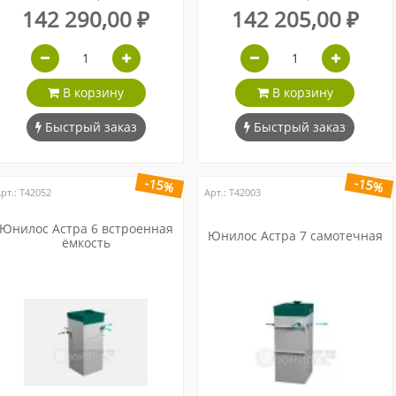
142 290,00 ₽
142 205,00 ₽
В корзину
В корзину
Быстрый заказ
Быстрый заказ
-15%
-15%
рт.: Т42052
Арт.: Т42003
Юнилос Астра 6 встроенная
Юнилос Астра 7 самотечная
ёмкость