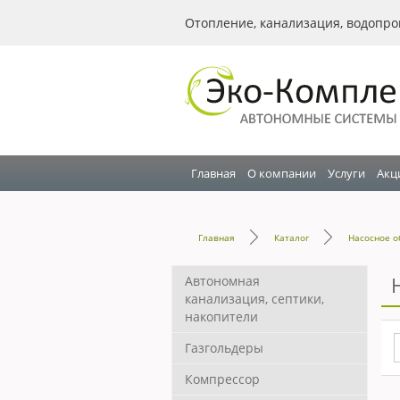
Отопление, канализация, водопро
Главная
О компании
Услуги
Акц
Главная
Каталог
Насосное о
Автономная
канализация, септики,
накопители
Газгольдеры
Компрессор