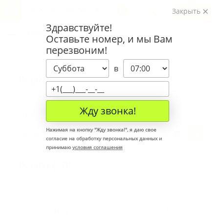
8 (922) 272-00-18
Закрыть
0
Здравствуйте!
Каталог
Оставьте номер, и мы Вам
перезвоним!
Котел твердотопливный Tis
TIS UNI
в
TIS UNI
Жду звонка!
Нажимая на кнопку "
Жду звонка!
", я даю свое
ФИЛЬТРЫ И СОРТИРОВКА
согласие на обработку персональных данных и
принимаю
условия соглашения
TIS UNI (10)
Арт.: Т49980
Арт.: UNI 15
TIS UNI N 20
TIS UNI N 15