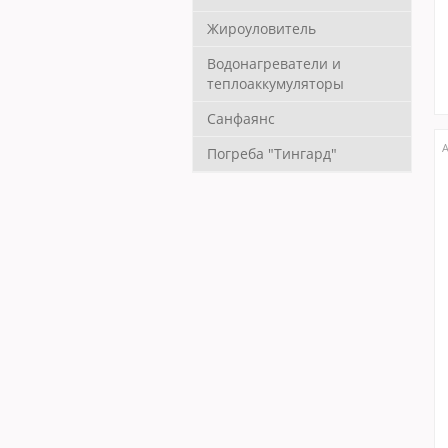
Жироуловитель
Водонагреватели и
теплоаккумуляторы
Санфаянс
А
Погреба "Тингард"