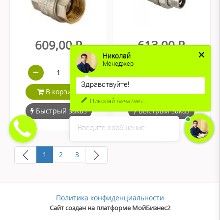
609,00 ₽
613,00 ₽
Николай
Менеджер
Здравствуйте!
В корзину
В корзину
Николай
печатает...
Быстрый заказ
Быстрый заказ
Введите сообщение
1
2
3
Политика конфиденциальности
Сайт создан на платформе МойБизнес2