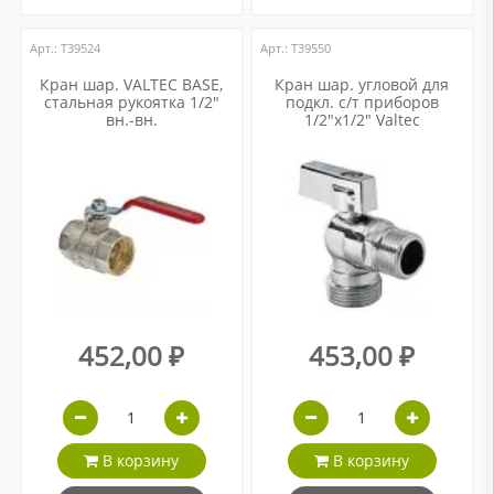
Арт.: Т39524
Арт.: Т39550
Кран шар. VALTEC BASE,
Кран шар. угловой для
стальная рукоятка 1/2"
подкл. с/т приборов
вн.-вн.
1/2"х1/2" Valtec
452,00 ₽
453,00 ₽
В корзину
В корзину