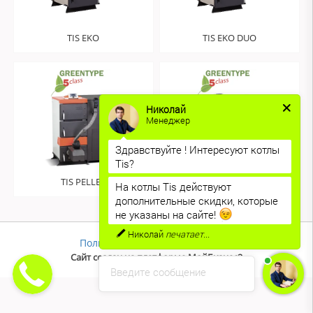
TIS EKO
TIS EKO DUO
Николай
Менеджер
Здравствуйте ! Интересуют котлы
Tis?
TIS PELLET
TIS DUO PELLET
На котлы Tis действуют
дополнительные скидки, которые
не указаны на сайте!
Николай
печатает...
Политика конфиденциальности
Сайт создан на платформе МойБизнес2
Введите сообщение